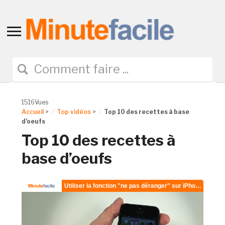
Toggle
sidebar
&
navigation
1516Vues
Accueil
>
Top vidéos
>
Top 10 des recettes à base
d’oeufs
Top 10 des recettes à
base d’oeufs