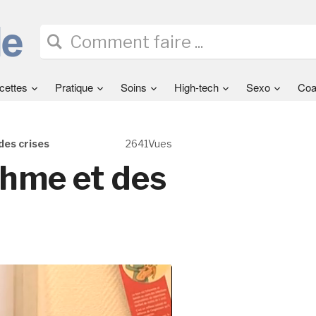
cettes
Pratique
Soins
High-tech
Sexo
Coa
des crises
2641Vues
thme et des