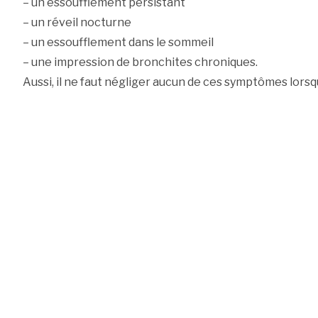
– un essoufflement persistant
– un réveil nocturne
– un essoufflement dans le sommeil
– une impression de bronchites chroniques.
Aussi, il ne faut négliger aucun de ces symptômes lors