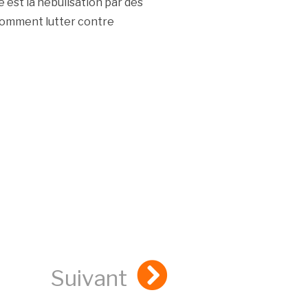
 est la nébulisation par des
 comment lutter contre
Suivant