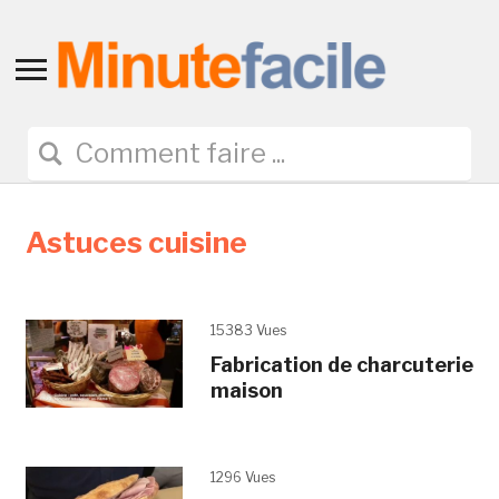
Toggle
sidebar
&
navigation
Astuces cuisine
15383 Vues
Fabrication de charcuterie
maison
1296 Vues